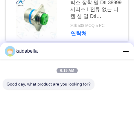
요
박스 장착 밀 Dtl 38999
시리즈 I 전류 없는 니
청
켈 셸 밀 Dtl
38999m.MS27505E15F03P
하
20$-50$ MOQ:5 PC
연락처
십
kaidabella
시
모든
오
6:19 AM
MIL-DTL-38999 시리
MIL-DTL-26482 시리
Good day, what product are you looking for?
사
즈
즈
이
MIL-DTL-83513 마이
원형 전기 연결 장치
트
크로-D 커넥터
맵
J14 커넥터
광섬유 커넥터