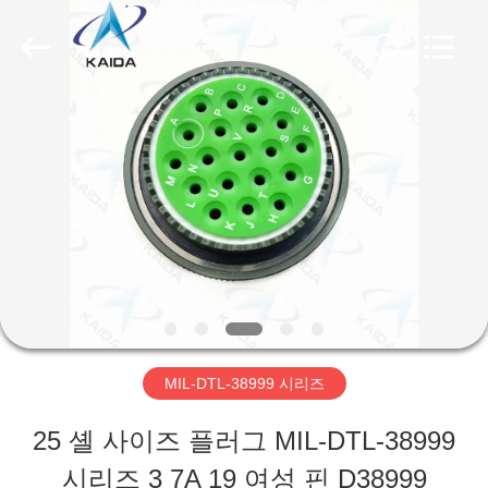
Copyright
©
2023
-
2026
KAIDA
집
HOLDING
LIMITED.
All
Rights
제
Reserved.
품
우
리
MIL-DTL-38999 시리즈
에
25 셸 사이즈 플러그 MIL-DTL-38999
관
시리즈 3 7A 19 여성 핀 D38999