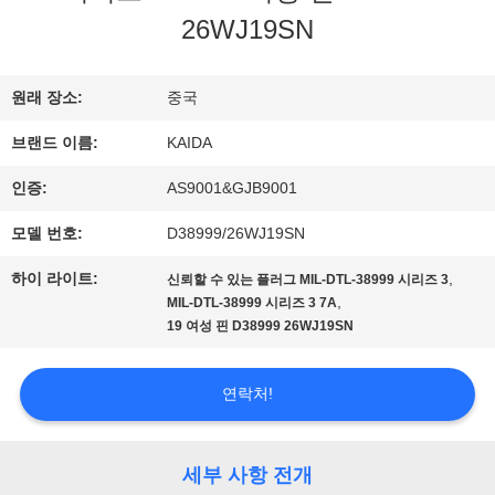
한
26WJ19SN
것
원래 장소:
중국
브랜드 이름:
KAIDA
공
인증:
AS9001&GJB9001
장
모델 번호:
D38999/26WJ19SN
투
하이 라이트:
,
신뢰할 수 있는 플러그 MIL-DTL-38999 시리즈 3
어
,
MIL-DTL-38999 시리즈 3 7A
19 여성 핀 D38999 26WJ19SN
품
연락처!
질
관
세부 사항 전개