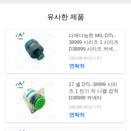
리
유사한 제품
뉴
다재다능한 MIL-DTL-
스
38999 시리즈 1 시리즈
D38999 시리즈 커넥터
카드미움 6 남성 핀
20$-50$ MOQ:5 PC
사
연락처
건
17 셸 DTL-38999 시리
즈 1 전기 적 니켈 접착
인
D38999 커넥터
용
20$-50$ MOQ:5 PC
연락처
을