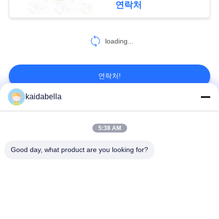
연락처
정
보
loading...
정
책
연락처!
kaidabella
모든
5:38 AM
MIL-DTL-38999 시리
MIL-DTL-26482 시리
Good day, what product are you looking for?
즈
즈
MIL-DTL-83513 마이
원형 전기 연결 장치
크로-D 커넥터