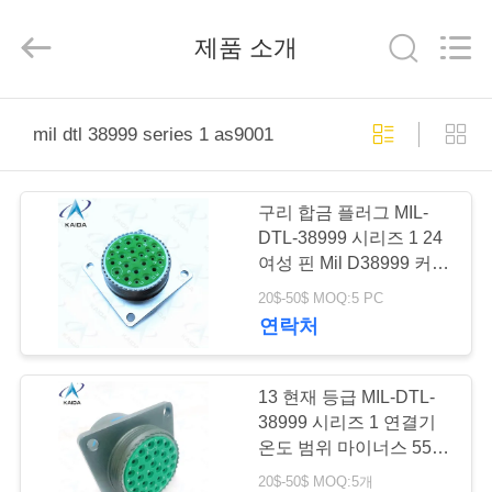
Copyright
©
2023
제품 소개
-
2026
KAIDA
HOLDING
LIMITED.
집
All
mil dtl 38999 series 1 as9001
Rights
Reserved.
제
구리 합금 플러그 MIL-
품
DTL-38999 시리즈 1 24
여성 핀 Mil D38999 커넥
터
20$-50$ MOQ:5 PC
우
연락처
리
에
13 현재 등급 MIL-DTL-
38999 시리즈 1 연결기
관
온도 범위 마이너스 55
섭씨에서 플러스 125 섭
20$-50$ MOQ:5개