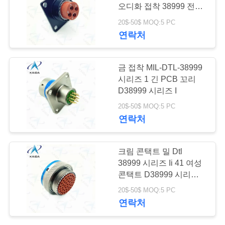
오디화 접착 38999 전원
뉴
연결 장치
20$-50$ MOQ:5 PC
연락처
스
금 접착 MIL-DTL-38999
사
시리즈 1 긴 PCB 꼬리
D38999 시리즈 I
건
20$-50$ MOQ:5 PC
연락처
인
용
크림 콘택트 밀 Dtl
38999 시리즈 Ii 41 여성
을
콘택트 D38999 시리즈 2
커넥터
요
20$-50$ MOQ:5 PC
연락처
청