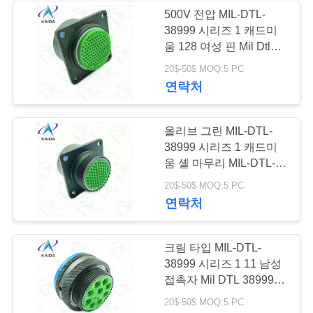
하
500V 전압 MIL-DTL-
38999 시리즈 1 캐드미
십
움 128 여성 핀 Mil Dtl
시
38999l.MS27505E25B35P
20$-50$ MOQ:5 PC
연락처
오
올리브 그린 MIL-DTL-
사
38999 시리즈 1 캐드미
움 셸 마무리 MIL-DTL-
이
38999 커넥터
20$-50$ MOQ:5 PC
트
연락처
맵
크림 타입 MIL-DTL-
38999 시리즈 1 11 남성
개
접촉자 Mil DTL 38999
전원 연결 장치
인
20$-50$ MOQ:5 PC