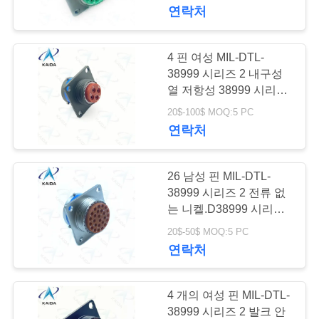
한
씨 및 셸 마무리 올리브
연락처
녹색 캐드미
것
움.MS27656T23B29SA
4 핀 여성 MIL-DTL-
공
38999 시리즈 2 내구성
열 저항성 38999 시리즈
장
Ii
20$-100$ MOQ:5 PC
연락처
투
어
26 남성 핀 MIL-DTL-
38999 시리즈 2 전류 없
품
는 니켈.D38999 시리즈
2 커넥터
20$-50$ MOQ:5 PC
질
연락처
관
리
4 개의 여성 핀 MIL-DTL-
38999 시리즈 2 발크 안