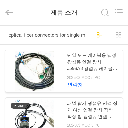
Copyright
©
2023
제품 소개
-
2026
KAIDA
HOLDING
LIMITED.
집
All
optical fiber connectors for single mode cables
Rights
Reserved.
제
단일 모드 케이블용 남성
품
광섬유 연결 장치
J599A8 광섬유 케이블
연결 장치
20$-50$ MOQ:5 PC
우
연락처
리
에
패널 탑재 광섬유 연결 장
치 여성 연결 장치 장착
관
확장 빔 광섬유 연결 장치
J599E8/20MWC04N
20$-50$ MOQ:5 PC