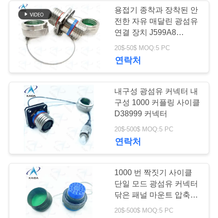
하
용접기 종착과 장착된 안
전한 자유 매달린 광섬유
십
연결 장치 J599A8
시
20KC04C1N-S 헤르메틱
20$-50$ MOQ:5 PC
용기
연락처
오
내구성 광섬유 커넥터 내
사
구성 1000 커플링 사이클
D38999 커넥터
이
20$-500$ MOQ:5 PC
트
연락처
맵
1000 번 짝짓기 사이클
단일 모드 광섬유 커넥터
개
닦은 패널 마운트 압축 커
넥
인
20$-500$ MOQ:5 PC
터.J599A8/26WH24N.8D