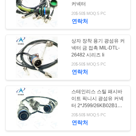
커넥터
뉴
20$-50$ MOQ:5 PC
연락처
스
상자 장착 용기 광섬유 커
사
넥터 금 접촉 MIL-DTL-
26482 시리즈 Ii
건
20$-50$ MOQ:5 PC
연락처
인
용
스테인리스 스틸 패시바
이트 픽니시 광섬유 커넥
을
터 2*J599/26KB02B1N-
8.0 ((GD)
요
20$-50$ MOQ:5 PC
연락처
청