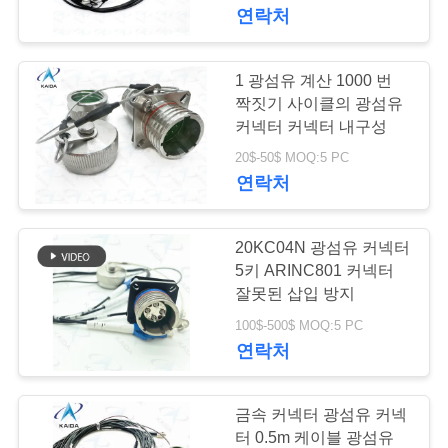
한
연락처
것
1 광섬유 계산 1000 번
공
짝짓기 사이클의 광섬유
커넥터 커넥터 내구성
장
20$-50$ MOQ:5 PC
연락처
투
어
20KC04N 광섬유 커넥터
5키 ARINC801 커넥터
품
잘못된 삽입 방지
100$-500$ MOQ:5 PC
질
연락처
관
리
금속 커넥터 광섬유 커넥
터 0.5m 케이블 광섬유