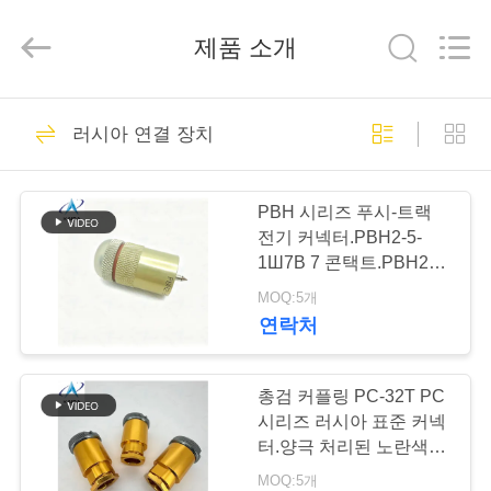
Copyright
©
2023
제품 소개
-
2026
KAIDA
HOLDING
LIMITED.
집
163
All
러시아 연결 장치
Rights
MIL-DTL-38999 시
Reserved.
제
리즈
PBH 시리즈 푸시-트랙
품
전기 커넥터.РВН2-5-
1Ш7В 7 콘택트.РВН2-5-
1Ш7В.
MOQ:5개
우
연락처
70
리
MIL-DTL-26482 시
에
총검 커플링 PC-32T PC
시리즈 러시아 표준 커넥
리즈
관
터.양극 처리된 노란색 도
금.32핀.백쉘이 있는 직
MOQ:5개