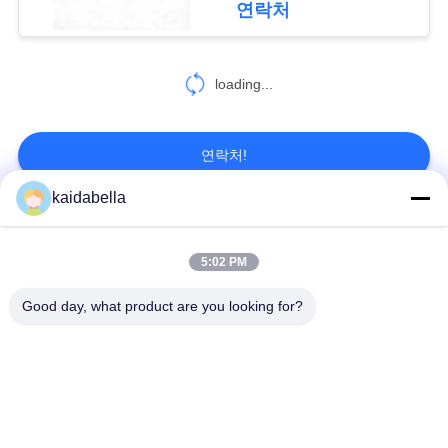
연락처
정
32
보
loading...
맞춘 연결기
정
책
연락처!
kaidabella
모든
4
5:02 PM
USB 원형 커넥터
MIL-DTL-38999 시리
MIL-DTL-26482 시리
Good day, what product are you looking for?
즈
즈
MIL-DTL-83513 마이
원형 전기 연결 장치
크로-D 커넥터