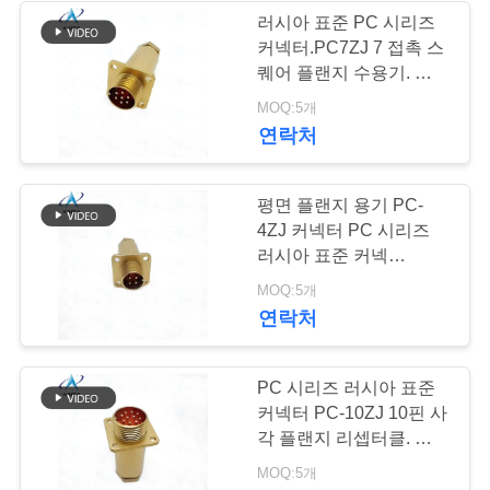
하
러시아 표준 PC 시리즈
커넥터.PC7ZJ 7 접촉 스
십
41
퀘어 플랜지 수용기. 알루
시
미늄 합금, 염색 마무
MOQ:5개
커넥터 용품
리.PC-7ZB.
연락처
오
평면 플랜지 용기 PC-
사
4ZJ 커넥터 PC 시리즈
러시아 표준 커넥
이
터.PC4ZB. 알루미늄 합
5
MOQ:5개
트
금, 염색 마무리
연락처
맵
연결 케이블
PC 시리즈 러시아 표준
커넥터 PC-10ZJ 10핀 사
개
각 플랜지 리셉터클. 알루
미늄 합금, 크로메이트 마
인
MOQ:5개
감. PC-10ZB.