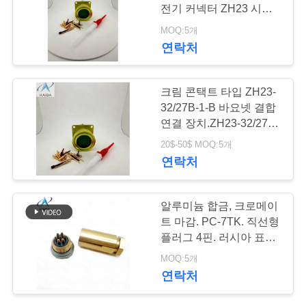
전기 커넥터 ZH23 시리
뉴
즈는 러시아 SNTs23을
MOQ:5개
대체합니다. 밴드 어댑터
15
연락처
스
J14 커넥터
크림 콘택트 타입 ZH23-
사
32/27B-1-B 바요넷 결합
연결 장치.ZH23-32/27B-
건
1-B. 알루미늄 소금 노란
20$-50$ MOQ:5개
색 접착
연락처
인
11
용
알루미늄 합금, 크로메이
트 마감. PC-7TK. 직선형
을
광섬유 커넥터
플러그 4핀. 러시아 표준
PC 시리즈 커넥터. PC-
요
MOQ:5개
7TB
연락처
청