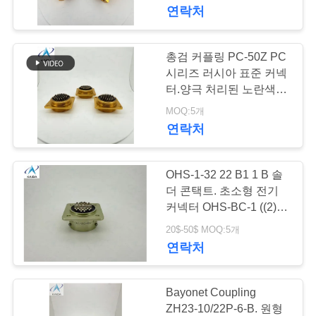
한
선 플러그
연락처
것
총검 커플링 PC-50Z PC
51
공
시리즈 러시아 표준 커넥
터.양극 처리된 노란색 도
원형 전기 연결 장치
장
금.50핀.
MOQ:5개
연락처
투
어
OHS-1-32 22 B1 1 B 솔
더 콘택트. 초소형 전기
품
커넥터 OHS-BC-1 ((2)
45
시리즈 러시아 ONT-BS-
20$-50$ MOQ:5개
MIL-DTL-83513 마
질
1 ((2)
연락처
관
이크로-D 커넥터
리
Bayonet Coupling
ZH23-10/22P-6-B. 원형