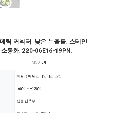
메틱 커넥터. 낮은 누출률. 스테인
소동화. 220-06E16-19PN.
MOQ:
5개
비활성화 된 스테인레스 스틸
-65°C ~ +125°C
납땜 접촉부