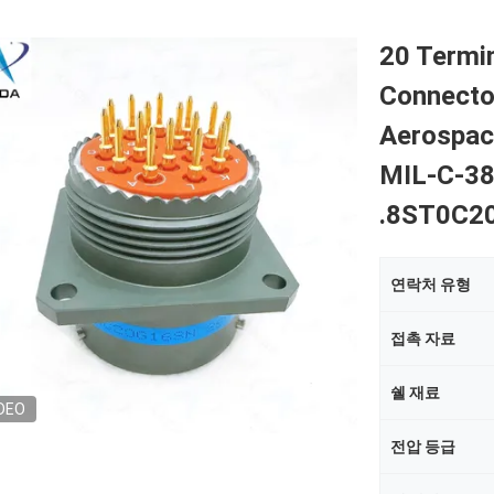
20 Termi
Connector
Aerospac
MIL-C-389
.8ST0C2
연락처 유형
접촉 자료
쉘 재료
DEO
전압 등급