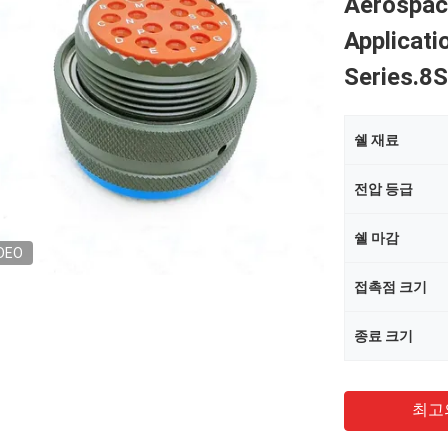
Aerospac
Applicat
Series.
쉘 재료
전압 등급
쉘 마감
DEO
접촉점 크기
종료 크기
최고