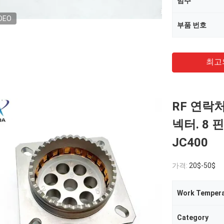
범주
DEO
부품 번호
최고
RF 연락처
넥터. 8 핀
JC400
가격:
20$-50$
Work Tempera
Category