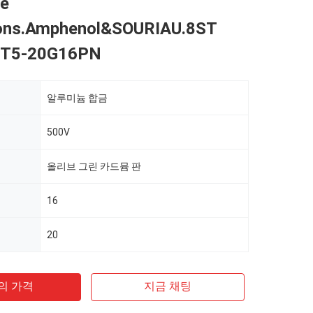
e
ions.Amphenol&SOURIAU.8ST
8ST5-20G16PN
알루미늄 합금
500V
올리브 그린 카드뮴 판
16
20
의 가격
지금 채팅