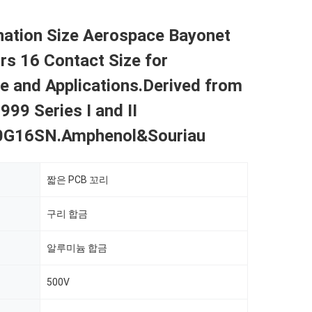
nation Size Aerospace Bayonet
s 16 Contact Size for
e and Applications.Derived from
99 Series I and II
0G16SN.Amphenol&Souriau
짧은 PCB 꼬리
구리 합금
알루미늄 합금
500V