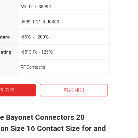
MIL-DTL-38999
J599-T-21-8-JC400
ture
-65℃ ~+200℃
rating
-65°C To +125°C
RF Contacts
의 가격
지금 채팅
e Bayonet Connectors 20
on Size 16 Contact Size for and