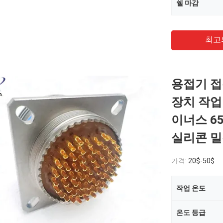
쉘 마감
최고
용접기 접촉
장치 작업
이너스 6
실리콘 밀봉
가격:
20$-50$
작업 온도
온도 등급