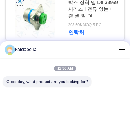
요
박스 장착 밀 Dtl 38999
시리즈 I 전류 없는 니
청
켈 셸 밀 Dtl
38999m.MS27505E15F03P
하
20$-50$ MOQ:5 PC
연락처
십
kaidabella
시
모든
오
11:30 AM
MIL-DTL-38999 시리
MIL-DTL-26482 시리
Good day, what product are you looking for?
사
즈
즈
이
MIL-DTL-83513 마이
원형 전기 연결 장치
트
크로-D 커넥터
맵
J14 커넥터
광섬유 커넥터