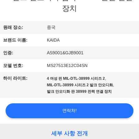
한
장치
것
원래 장소:
중국
브랜드 이름:
KAIDA
공
인증:
AS9001&GJB9001
장
모델 번호:
MS27513E12C04SN
투
하이 라이트:
,
4 여성 핀 MIL-DTL-38999 시리즈 2
어
,
MIL-DTL-38999 시리즈 2 발크 안오디화
발크 안오디화 판 38999 전력 연결 장치
품
연락처!
질
관
세부 사항 전개