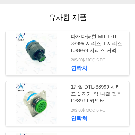
리
유사한 제품
뉴
다재다능한 MIL-DTL-
스
38999 시리즈 1 시리즈
D38999 시리즈 커넥터
카드미움 6 남성 핀
20$-50$ MOQ:5 PC
사
연락처
건
17 셸 DTL-38999 시리
즈 1 전기 적 니켈 접착
인
D38999 커넥터
용
20$-50$ MOQ:5 PC
연락처
을