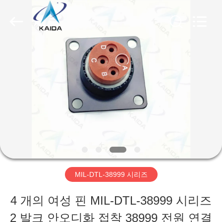
Copyright
©
2023
-
2026
KAIDA
집
HOLDING
LIMITED.
All
Rights
제
Reserved.
품
우
리
MIL-DTL-38999 시리즈
에
4 개의 여성 핀 MIL-DTL-38999 시리즈
관
2 발크 안오디화 접착 38999 전원 연결