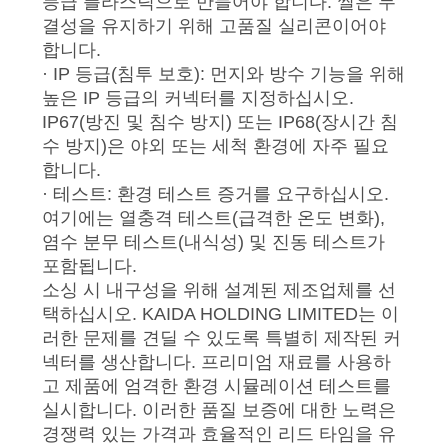
등급 플라스틱으로 만들어야 합니다. 씰은 무
결성을 유지하기 위해 고품질 실리콘이어야
뉴
합니다.
· IP 등급(침투 보호): 먼지와 방수 기능을 위해
스
높은 IP 등급의 커넥터를 지정하십시오.
IP67(방진 및 침수 방지) 또는 IP68(장시간 침
사
수 방지)은 야외 또는 세척 환경에 자주 필요
합니다.
건
· 테스트: 환경 테스트 증거를 요구하십시오.
여기에는 열충격 테스트(급격한 온도 변화),
염수 분무 테스트(내식성) 및 진동 테스트가
인
포함됩니다.
소싱 시 내구성을 위해 설계된 제조업체를 선
용
택하십시오. KAIDA HOLDING LIMITED는 이
을
러한 문제를 견딜 수 있도록 특별히 제작된 커
넥터를 생산합니다. 프리미엄 재료를 사용하
요
고 제품에 엄격한 환경 시뮬레이션 테스트를
실시합니다. 이러한 품질 보증에 대한 노력은
청
경쟁력 있는 가격과 효율적인 리드 타임을 유