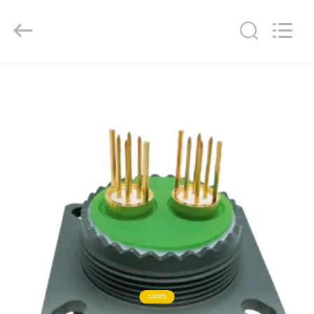
Copyright
©
2023
-
2026
KAIDA
HOLDING
LIMITED.
집
All
Rights
Reserved.
제
품
우
리
에
관
CASES