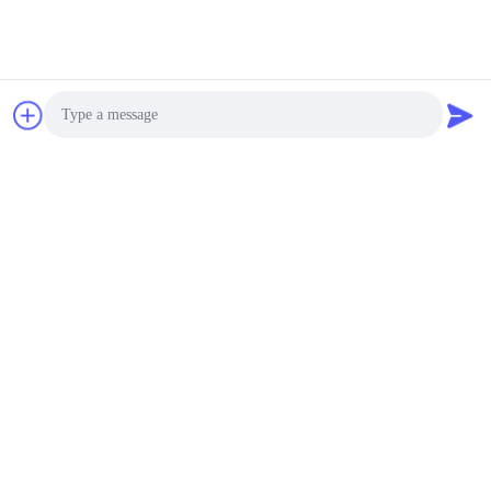
Photo
Video Call
Audio Call