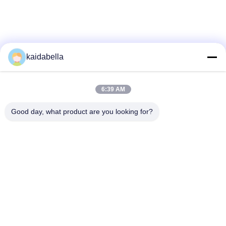
정
보
정
kaidabella
책
6:39 AM
Good day, what product are you looking for?